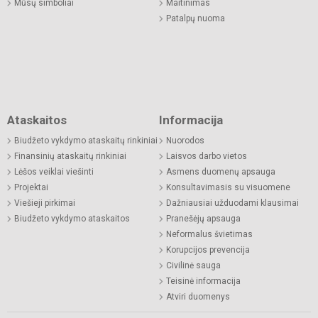
Mūsų simboliai
Maitinimas
Patalpų nuoma
Ataskaitos
Informacija
Biudžeto vykdymo ataskaitų rinkiniai
Nuorodos
Finansinių ataskaitų rinkiniai
Laisvos darbo vietos
Lėšos veiklai viešinti
Asmens duomenų apsauga
Projektai
Konsultavimasis su visuomene
Viešieji pirkimai
Dažniausiai užduodami klausimai
Biudžeto vykdymo ataskaitos
Pranešėjų apsauga
Neformalus švietimas
Korupcijos prevencija
Civilinė sauga
Teisinė informacija
Atviri duomenys