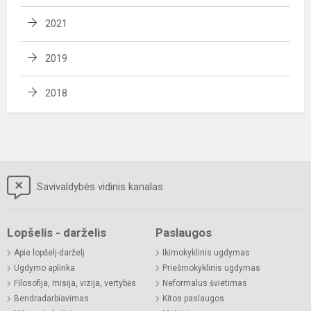
2021
2019
2018
Savivaldybės vidinis kanalas
Lopšelis - darželis
Paslaugos
Apie lopšelį-darželį
Ikimokyklinis ugdymas
Ugdymo aplinka
Priešmokyklinis ugdymas
Filosofija, misija, vizija, vertybės
Neformalus švietimas
Bendradarbiavimas
Kitos paslaugos