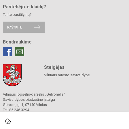
Pastebėjote klaidų?
Turite pasiūlymų?
RAŠYKITE
Bendraukime
Steigėjas
Vilniaus miesto savivaldybė
Vilniaus lopšelis-darželis „Gelvonėlis“
Savivaldybės biudžetinė įstaiga
Gelvonų g. 1, 07140 Vilnius
Tel. 85 246 3294
El. p.
rastine@gelvonelis.vilnius.lm.lt
El. p.
rita.stasiulevice@gelvonelis.vilnius.lm.lt
El. p.
pavaduotoja@gelvonelis.vilnius.lm.lt