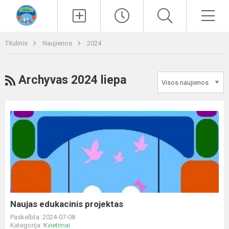
Paieška
Men
Titulinis
Naujienos
2024
RSS
Archyvas 2024 liepa
Naujas
edukacinis
projektas
Naujas edukacinis projektas
Paskelbta: 2024-07-08
Kategorija:
Kvietimai