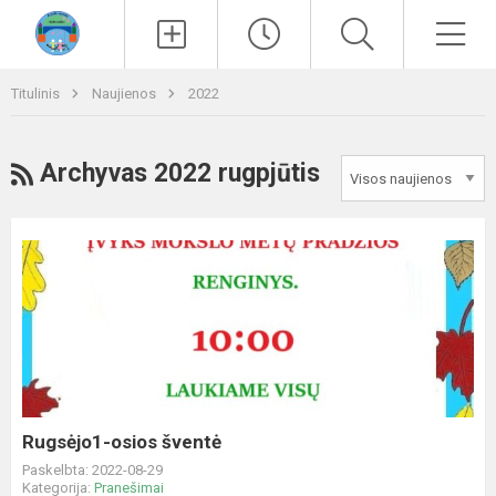
Paieška
Men
Titulinis
Naujienos
2022
RSS
Archyvas 2022 rugpjūtis
Rugsėjo1-
osios
šventė
Rugsėjo1-osios šventė
Paskelbta: 2022-08-29
Kategorija:
Pranešimai