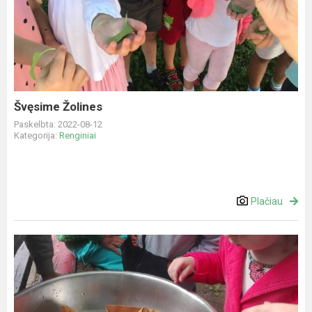
Žolines
Švęsime Žolines
Paskelbta: 2022-08-12
Kategorija:
Renginiai
Plačiau
STEM
veiklos
lauke