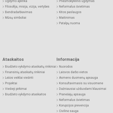
Ugdymo aplinka
Priešmokyklinis ugdymas
Filosofija, misija, vizija, vertybės
Neformalus švietimas
Bendradarbiavimas
Kitos paslaugos
Mūsų simboliai
Maitinimas
Patalpų nuoma
Ataskaitos
Informacija
Biudžeto vykdymo ataskaitų rinkiniai
Nuorodos
Finansinių ataskaitų rinkiniai
Laisvos darbo vietos
Lėšos veiklai viešinti
Asmens duomenų apsauga
Projektai
Konsultavimasis su visuomene
Viešieji pirkimai
Dažniausiai užduodami klausimai
Biudžeto vykdymo ataskaitos
Pranešėjų apsauga
Neformalus švietimas
Korupcijos prevencija
Civilinė sauga