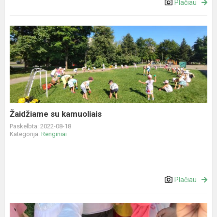
Plačiau
Žaidžiame
su
kamuoliais
Žaidžiame su kamuoliais
Paskelbta: 2022-08-18
Kategorija:
Renginiai
Plačiau
Švęsime