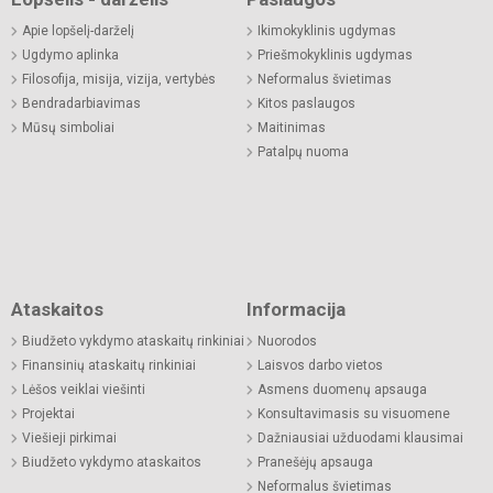
Apie lopšelį-darželį
Ikimokyklinis ugdymas
Ugdymo aplinka
Priešmokyklinis ugdymas
Filosofija, misija, vizija, vertybės
Neformalus švietimas
Bendradarbiavimas
Kitos paslaugos
Mūsų simboliai
Maitinimas
Patalpų nuoma
Ataskaitos
Informacija
Biudžeto vykdymo ataskaitų rinkiniai
Nuorodos
Finansinių ataskaitų rinkiniai
Laisvos darbo vietos
Lėšos veiklai viešinti
Asmens duomenų apsauga
Projektai
Konsultavimasis su visuomene
Viešieji pirkimai
Dažniausiai užduodami klausimai
Biudžeto vykdymo ataskaitos
Pranešėjų apsauga
Neformalus švietimas