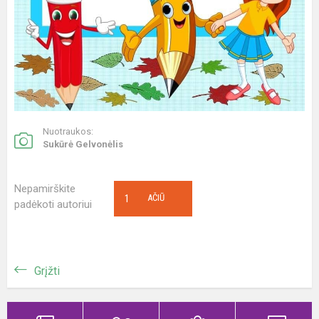
Nuotraukos:
Sukūrė Gelvonėlis
Nepamirškite
1
AČIŪ
padėkoti autoriui
Grįžti