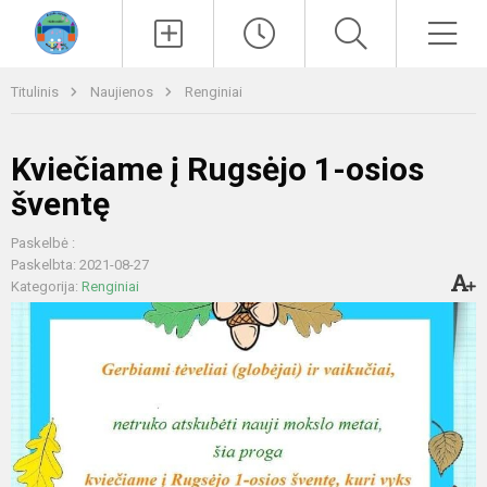
Paieška
Men
Titulinis
Naujienos
Renginiai
Kviečiame į Rugsėjo 1-osios
šventę
Paskelbė :
Paskelbta: 2021-08-27
Kategorija:
Renginiai