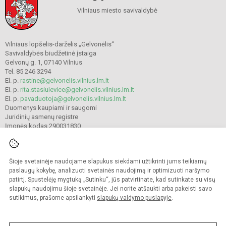
Vilniaus miesto savivaldybė
Vilniaus lopšelis-darželis „Gelvonėlis“
Savivaldybės biudžetinė įstaiga
Gelvonų g. 1, 07140 Vilnius
Tel. 85 246 3294
El. p.
rastine@gelvonelis.vilnius.lm.lt
El. p.
rita.stasiulevice@gelvonelis.vilnius.lm.lt
El. p.
pavaduotoja@gelvonelis.vilnius.lm.lt
Duomenys kaupiami ir saugomi
Juridinių asmenų registre
Įmonės kodas 290031830
Šioje svetainėje naudojame slapukus siekdami užtikrinti jums teikiamų
© 2022. Vilniaus lopšelis-darželis „Gelvonėlis“. Visos teisės saugomos.
Kopijuoti turinį be raštiško administracijos sutikimo griežtai draudžiama.
paslaugų kokybę, analizuoti svetainės naudojimą ir optimizuoti naršymo
patirtį. Spustelėję mygtuką „Sutinku“, jūs patvirtinate, kad sutinkate su visų
Prieinamumo paraiška
Slapukų valdymas
slapukų naudojimu šioje svetainėje. Jei norite atšaukti arba pakeisti savo
sutikimus, prašome apsilankyti
slapukų valdymo puslapyje
.
Sumanus būdas atnaujinti
mokyklos interneto
svetainę