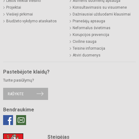
Lėšos veiklai viešinti
Asmens duomenų apsauga
Projektai
Konsultavimasis su visuomene
Viešieji pirkimai
Dažniausiai užduodami klausimai
Biudžeto vykdymo ataskaitos
Pranešėjų apsauga
Neformalus švietimas
Korupcijos prevencija
Civilinė sauga
Teisinė informacija
Atviri duomenys
Pastebėjote klaidų?
Turite pasiūlymų?
RAŠYKITE
Bendraukime
Steigėjas