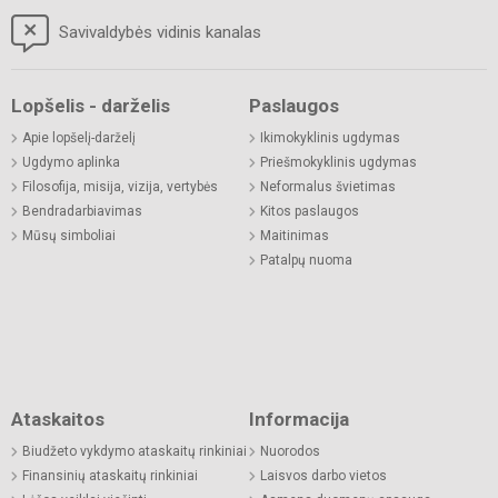
Savivaldybės vidinis kanalas
Lopšelis - darželis
Paslaugos
Apie lopšelį-darželį
Ikimokyklinis ugdymas
Ugdymo aplinka
Priešmokyklinis ugdymas
Filosofija, misija, vizija, vertybės
Neformalus švietimas
Bendradarbiavimas
Kitos paslaugos
Mūsų simboliai
Maitinimas
Patalpų nuoma
Ataskaitos
Informacija
Biudžeto vykdymo ataskaitų rinkiniai
Nuorodos
Finansinių ataskaitų rinkiniai
Laisvos darbo vietos