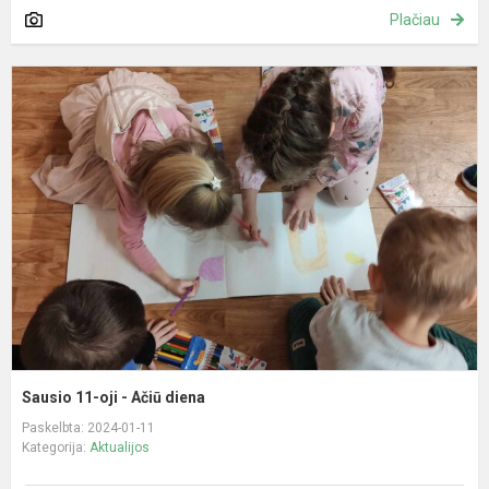
Plačiau
S
1
oj
-
A
d
Sausio 11-oji - Ačiū diena
Paskelbta: 2024-01-11
Kategorija:
Aktualijos