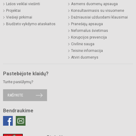
Lėšos veiklai viešinti
Asmens duomenų apsauga
Projektai
Konsultavimasis su visuomene
Viešieji pirkimai
Dažniausiai užduodami klausimai
Biudžeto vykdymo ataskaitos
Pranešėjų apsauga
Neformalus švietimas
Korupcijos prevencija
Civilinė sauga
Teisinė informacija
Atviri duomenys
Pastebėjote klaidų?
Turite pasiūlymų?
RAŠYKITE
Bendraukime