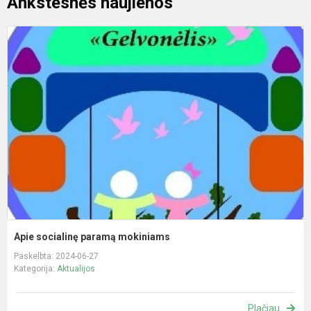
Ankstesnės naujienos
A
s
p
m
Apie socialinę paramą mokiniams
Paskelbta: 2024-06-27
Kategorija:
Aktualijos
Plačiau