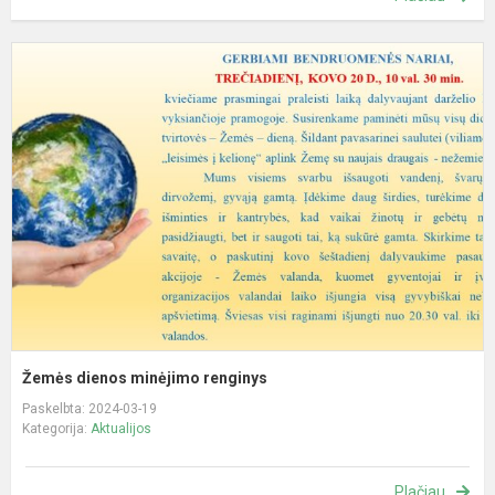
Ž
d
m
r
Žemės dienos minėjimo renginys
Paskelbta: 2024-03-19
Kategorija:
Aktualijos
Plačiau