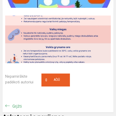
Nepamirškite
0
AČIŪ
padėkoti autoriui
Grįžti