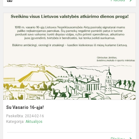
S
V
1
ą
Su Vasario 16-ąja!
Paskelbta: 2024-02-16
Kategorija:
Aktualijos