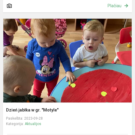
Plačiau
D
j
gr
"
Dzień jabłka w gr. "Motyle"
Paskelbta: 2023-09-28
Kategorija:
Aktualijos