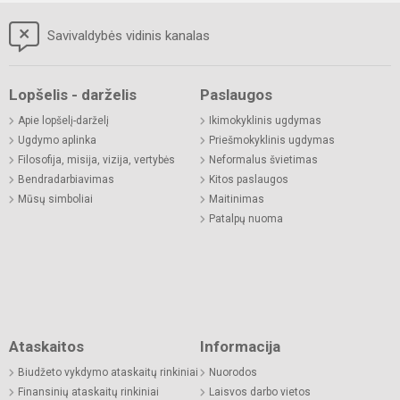
Savivaldybės vidinis kanalas
Lopšelis - darželis
Paslaugos
Apie lopšelį-darželį
Ikimokyklinis ugdymas
Ugdymo aplinka
Priešmokyklinis ugdymas
Filosofija, misija, vizija, vertybės
Neformalus švietimas
Bendradarbiavimas
Kitos paslaugos
Mūsų simboliai
Maitinimas
Patalpų nuoma
Ataskaitos
Informacija
Biudžeto vykdymo ataskaitų rinkiniai
Nuorodos
Finansinių ataskaitų rinkiniai
Laisvos darbo vietos