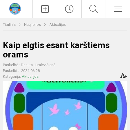
Paieška
Men
Titulinis
Naujienos
Aktualijos
Kaip elgtis esant karštiems
orams
Paskelbė : Danuta Juralevičienė
Paskelbta: 2024-06-28
Kategorija:
Aktualijos