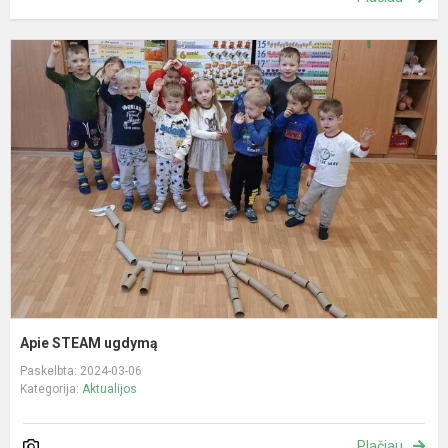
A
S
u
Apie STEAM ugdymą
Paskelbta: 2024-03-06
Kategorija:
Aktualijos
Plačiau