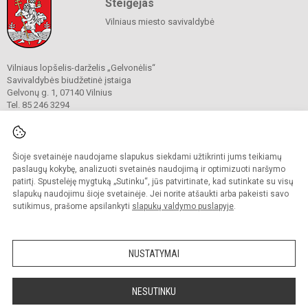
Steigėjas
Vilniaus miesto savivaldybė
Vilniaus lopšelis-darželis „Gelvonėlis“
Savivaldybės biudžetinė įstaiga
Gelvonų g. 1, 07140 Vilnius
Tel. 85 246 3294
El. p.
rastine@gelvonelis.vilnius.lm.lt
El. p.
rita.stasiulevice@gelvonelis.vilnius.lm.lt
El. p.
pavaduotoja@gelvonelis.vilnius.lm.lt
Duomenys kaupiami ir saugomi
Šioje svetainėje naudojame slapukus siekdami užtikrinti jums teikiamų
Juridinių asmenų registre
paslaugų kokybę, analizuoti svetainės naudojimą ir optimizuoti naršymo
Įmonės kodas 290031830
patirtį. Spustelėję mygtuką „Sutinku“, jūs patvirtinate, kad sutinkate su visų
slapukų naudojimu šioje svetainėje. Jei norite atšaukti arba pakeisti savo
sutikimus, prašome apsilankyti
slapukų valdymo puslapyje
.
© 2022. Vilniaus lopšelis-darželis „Gelvonėlis“. Visos teisės saugomos.
Kopijuoti turinį be raštiško administracijos sutikimo griežtai draudžiama.
NUSTATYMAI
Prieinamumo paraiška
Slapukų valdymas
Sumanus būdas atnaujinti
NESUTINKU
mokyklos interneto
svetainę