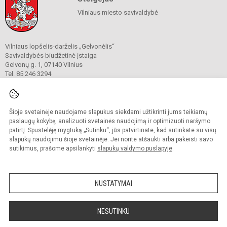
Vilniaus miesto savivaldybė
Vilniaus lopšelis-darželis „Gelvonėlis“
Savivaldybės biudžetinė įstaiga
Gelvonų g. 1, 07140 Vilnius
Tel. 85 246 3294
El. p.
rastine@gelvonelis.vilnius.lm.lt
El. p.
rita.stasiulevice@gelvonelis.vilnius.lm.lt
El. p.
pavaduotoja@gelvonelis.vilnius.lm.lt
Duomenys kaupiami ir saugomi
Šioje svetainėje naudojame slapukus siekdami užtikrinti jums teikiamų
Juridinių asmenų registre
paslaugų kokybę, analizuoti svetainės naudojimą ir optimizuoti naršymo
Įmonės kodas 290031830
patirtį. Spustelėję mygtuką „Sutinku“, jūs patvirtinate, kad sutinkate su visų
slapukų naudojimu šioje svetainėje. Jei norite atšaukti arba pakeisti savo
sutikimus, prašome apsilankyti
slapukų valdymo puslapyje
.
© 2022. Vilniaus lopšelis-darželis „Gelvonėlis“. Visos teisės saugomos.
Kopijuoti turinį be raštiško administracijos sutikimo griežtai draudžiama.
NUSTATYMAI
Prieinamumo paraiška
Slapukų valdymas
Sumanus būdas atnaujinti
NESUTINKU
mokyklos interneto
svetainę