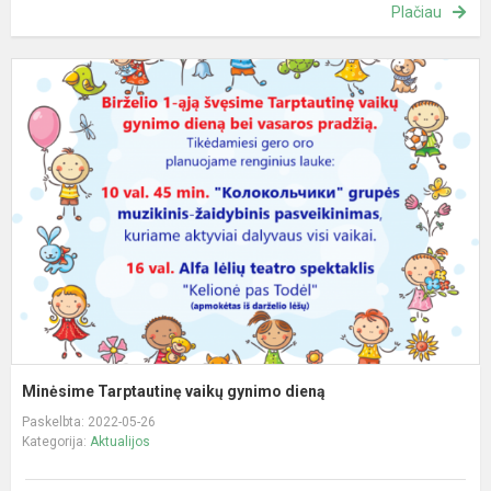
Plačiau
M
T
v
g
d
Minėsime Tarptautinę vaikų gynimo dieną
Paskelbta: 2022-05-26
Kategorija:
Aktualijos