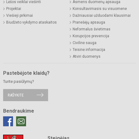
Lėšos veiklai viešinti
Asmens duomenų apsauga
Projektai
Konsultavimasis su visuomene
Viešieji pirkimai
Dažniausiai užduodami klausimai
Biudžeto vykdymo ataskaitos
Pranešėjų apsauga
Neformalus švietimas
Korupcijos prevencija
Civilinė sauga
Teisinė informacija
Atviri duomenys
Pastebėjote klaidų?
Turite pasiūlymų?
RAŠYKITE
Bendraukime
Steigėjas