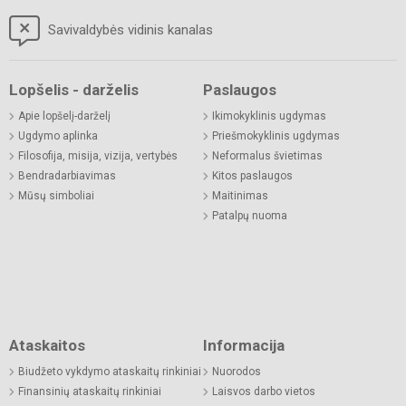
Savivaldybės vidinis kanalas
Lopšelis - darželis
Paslaugos
Apie lopšelį-darželį
Ikimokyklinis ugdymas
Ugdymo aplinka
Priešmokyklinis ugdymas
Filosofija, misija, vizija, vertybės
Neformalus švietimas
Bendradarbiavimas
Kitos paslaugos
Mūsų simboliai
Maitinimas
Patalpų nuoma
Ataskaitos
Informacija
Biudžeto vykdymo ataskaitų rinkiniai
Nuorodos
Finansinių ataskaitų rinkiniai
Laisvos darbo vietos