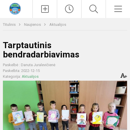
Paieška
Men
Titulinis
Naujienos
Aktualijos
Tarptautinis
bendradarbiavimas
Paskelbė : Danuta Juralevičienė
Paskelbta: 2022-12-15
Kategorija:
Aktualijos