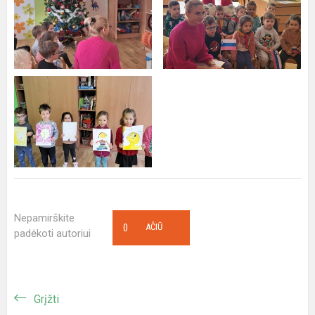
Nepamirškite
0
AČIŪ
padėkoti autoriui
Grįžti