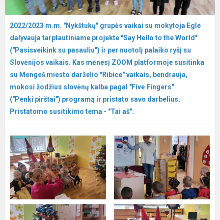
2022/2023 m.m. "Nykštukų" grupės vaikai su mokytoja Egle
dalyvauja tarptautiniame projekte "Say Hello to the World"
("Pasisveikink su pasauliu") ir per nuotolį palaiko ryšį su
Slovėnijos vaikais. Kas mėnesį ZOOM platformoje susitinka
su Mengeš miesto darželio "Ribice" vaikais, bendrauja,
mokosi žodžius slovėnų kalba pagal "Five Fingers"
("Penki pirštai") programą ir pristato savo darbelius.
Pristatomo susitikimo tema - "Tai aš".