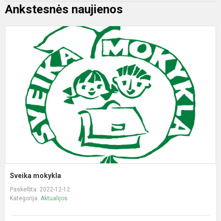
Ankstesnės naujienos
S
m
Sveika mokykla
Paskelbta: 2022-12-12
Kategorija:
Aktualijos