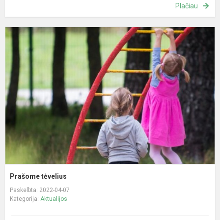
Plačiau
P
t
Prašome tėvelius
Paskelbta: 2022-04-07
Kategorija:
Aktualijos