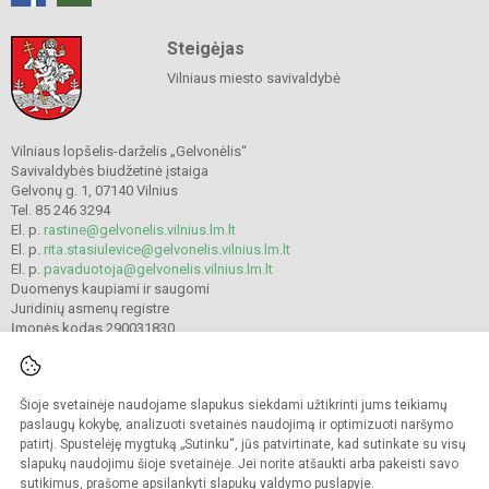
Steigėjas
Vilniaus miesto savivaldybė
Vilniaus lopšelis-darželis „Gelvonėlis“
Savivaldybės biudžetinė įstaiga
Gelvonų g. 1, 07140 Vilnius
Tel. 85 246 3294
El. p.
rastine@gelvonelis.vilnius.lm.lt
El. p.
rita.stasiulevice@gelvonelis.vilnius.lm.lt
El. p.
pavaduotoja@gelvonelis.vilnius.lm.lt
Duomenys kaupiami ir saugomi
Juridinių asmenų registre
Įmonės kodas 290031830
Šioje svetainėje naudojame slapukus siekdami užtikrinti jums teikiamų
© 2022. Vilniaus lopšelis-darželis „Gelvonėlis“. Visos teisės saugomos.
Kopijuoti turinį be raštiško administracijos sutikimo griežtai draudžiama.
paslaugų kokybę, analizuoti svetainės naudojimą ir optimizuoti naršymo
patirtį. Spustelėję mygtuką „Sutinku“, jūs patvirtinate, kad sutinkate su visų
Prieinamumo paraiška
Slapukų valdymas
slapukų naudojimu šioje svetainėje. Jei norite atšaukti arba pakeisti savo
sutikimus, prašome apsilankyti
slapukų valdymo puslapyje
.