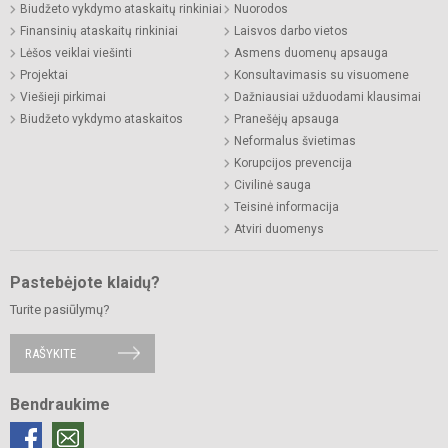
Biudžeto vykdymo ataskaitų rinkiniai
Nuorodos
Finansinių ataskaitų rinkiniai
Laisvos darbo vietos
Lėšos veiklai viešinti
Asmens duomenų apsauga
Projektai
Konsultavimasis su visuomene
Viešieji pirkimai
Dažniausiai užduodami klausimai
Biudžeto vykdymo ataskaitos
Pranešėjų apsauga
Neformalus švietimas
Korupcijos prevencija
Civilinė sauga
Teisinė informacija
Atviri duomenys
Pastebėjote klaidų?
Turite pasiūlymų?
RAŠYKITE
Bendraukime