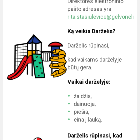
Direktorės elektroninio
pašto adresas yra
rita.stasiulevice@gelvonelis.v
Ką veikia Darželis?
Darželis rūpinasi,
kad vaikams darželyje
būtų gera.
Vaikai darželyje:
žaidžia,
dainuoja,
piešia,
eina į lauką.
Darželis rūpinasi, kad