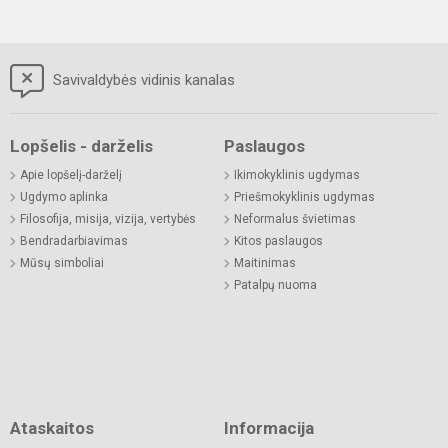
Savivaldybės vidinis kanalas
Lopšelis - darželis
Paslaugos
Apie lopšelį-darželį
Ikimokyklinis ugdymas
Ugdymo aplinka
Priešmokyklinis ugdymas
Filosofija, misija, vizija, vertybės
Neformalus švietimas
Bendradarbiavimas
Kitos paslaugos
Mūsų simboliai
Maitinimas
Patalpų nuoma
Ataskaitos
Informacija