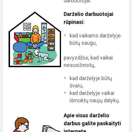
darbuotojai.
Darželio darbuotojai
rūpinasi:
kad vaikams darželyje
būtų saugu,
pavyzdžiui, kad vaikai
nesusižeistų,
kad darželyje būtų
švaru,
kad darželyje vaikai
išmoktų naujų dalykų.
Apie visus darželio
darbus galite paskaityti
internete.