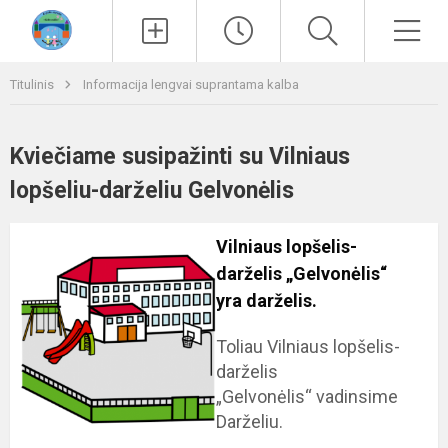
Paieška
Men
Titulinis
Informacija lengvai suprantama kalba
Kviečiame susipažinti su Vilniaus
lopšeliu-darželiu Gelvonėlis
Vilniaus lopšelis-
darželis „Gelvonėlis“
yra darželis.
Toliau Vilniaus lopšelis-
darželis
„Gelvonėlis“ vadinsime
Darželiu.